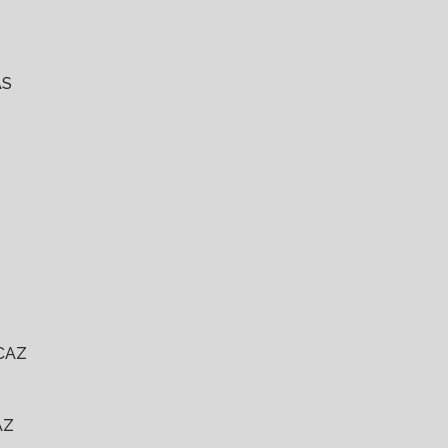
AS
CAZ
AZ