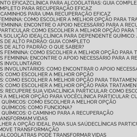
ENTO EFICAZ
CLÍNICA PARA ALCOÓLATRAS: GUIA COMP
COMPLETO PARA RECUPERAÇÃO EFICAZ
A: CAMINHOS PARA UMA RECUPERAÇÃO EFICAZ
O FEMININA: COMO ESCOLHER A MELHOR OPÇÃO PARA T
 FEMININA: ENCONTRE O APOIO NECESSÁRIO PARA A RE
O PARTICULAR: COMO ESCOLHER A MELHOR OPÇÃO PARA
 A SOLUÇÃO IDEAL
CLÍNICA PARA DEPENDENTE QUÍMICO
OS DE ALTO PADRÃO: GUIA COMPLETO
S DE ALTO PADRÃO: O QUE SABER?
COS FEMININA: COMO ESCOLHER A MELHOR OPÇÃO PAR
OS FEMININA: ENCONTRE O APOIO NECESSÁRIO PARA A 
OS INVOLUNTÁRIO
OS INVOLUNTÁRIOS: COMO ENCONTRAR O APOIO NECESS
COS: COMO ESCOLHER A MELHOR OPÇÃO
COS: COMO ESCOLHER A MELHOR OPÇÃO PARA TRATAME
COS: COMO ESCOLHER A MELHOR OPÇÃO PARA TRATAME
S: RECUPERE SUA VIDA
CLÍNICA PARTICULAR: COMO ES
ER A MELHOR OPÇÃO PARA VOCÊ
CLÍNICA PARTICULAR: 
S QUÍMICOS: COMO ESCOLHER A MELHOR OPÇÃO
S QUÍMICOS: COMO FUNCIONA?
S QUÍMICOS: O CAMINHO PARA A RECUPERAÇÃO
TRANSFORMAM VIDAS
OLHER A OPÇÃO IDEAL PARA SUA SAÚDE
CLÍNICAS PART
OMOVE TRANSFORMAÇÃO
DE ALCOÓLATRAS PODE TRANSFORMAR VIDAS