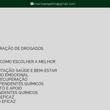
00
(11) 96422-1200
marinaespelho@gmail.com
PERAÇÃO DE DROGADOS
O: COMO ESCOLHER A MELHOR
LITAÇÃO: SAÚDE E BEM-ESTAR
IO EMOCIONAL
 RECUPERAÇÃO
EPENDENTES QUÍMICOS
TO E APOIO
NDENTES QUÍMICOS
EFICAZ
 EFICAZ