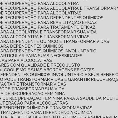
 DE RECUPERAÇÃO PARA ALCOÓLATRA
 DE RECUPERAÇÃO PARA ALCOÓLATRA E TRANSFORMAR 
 DE RECUPERAÇÃO PARA ALCOÓLATRAS
 DE RECUPERAÇÃO PARA DEPENDENTES QUÍMICOS
DE RECUPERAÇÃO PARA REABILITAÇÃO EFICAZ
 DE RECUPERAÇÃO PARA TRATAMENTO EFICAZ
 PARA ALCOÓLATRA E TRANSFORMAR SUA VIDA
 PARA ALCOÓLATRA E TRANSFORMAR VIDAS
 PARA DEPENDENTE QUÍMICO E TRANSFORMAR VIDAS
 PARA DEPENDENTES QUÍMICOS
 PARA DEPENDENTES QUÍMICOS INVOLUNTÁRIO
PARTICULAR PARA SUAS NECESSIDADES
ICAS PARA ALCOÓLATRAS
ARES COM QUALIDADE E PREÇO JUSTO
ALCOOLISMO E SUAS ABORDAGENS EFICAZES
DEPENDENTES QUÍMICOS INVOLUNTÁRIO E SEUS BENEFÍC
MO PODE TRANSFORMAR VIDAS E GARANTIR RECUPERAÇ
MPACTAR E TRANSFORMAR VIDAS
 PODE TRANSFORMAR SUA VIDA
SA DE RECUPERAÇÃO FEMININA
CA DE RECUPERAÇÃO FEMININA PARA A SAÚDE DA MULH
ECUPERAÇÃO PARA ALCOÓLATRAS
DEPENDENTE QUÍMICO E TRANSFORME VIDAS
 TRATAMENTO PARA DEPENDÊNCIA QUÍMICA
ILITAÇÃO AJUDA DEPENDENTES QUÍMICOS A SUPERAREM 