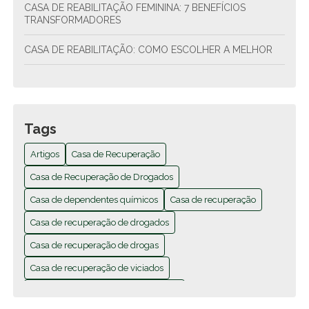
CASA DE REABILITAÇÃO FEMININA: 7 BENEFÍCIOS
TRANSFORMADORES
CASA DE REABILITAÇÃO: COMO ESCOLHER A MELHOR
CASA DE REABILITAÇÃO: COMO ESCOLHER A MELHOR
OPÇÃO PARA TRATAMENTO
CASA DE REABILITAÇÃO: COMO ESCOLHER A MELHOR
Tags
PARA SEU TRATAMENTO
Artigos
Casa de Recuperação
CASA DE REABILITAÇÃO: SAÚDE E BEM-ESTAR
Casa de Recuperação de Drogados
CASA DE RECUPERAÇÃO DE DROGADOS TRANSFORMA
Casa de dependentes químicos
Casa de recuperação
VIDAS COM TRATAMENTO EFICAZ E APOIO EMOCIONAL
Casa de recuperação de drogados
CASA DE RECUPERAÇÃO DE DROGADOS TRANSFORMA
Casa de recuperação de drogas
VIDAS E OFERECE ESPERANÇA PARA A RECUPERAÇÃO
Casa de recuperação de viciados
CASA DE RECUPERAÇÃO DE DROGADOS TRANSFORMA
VIDAS E OFERECE ESPERANÇA PARA DEPENDENTES
Casa de recuperação para mulheres
QUÍMICOS