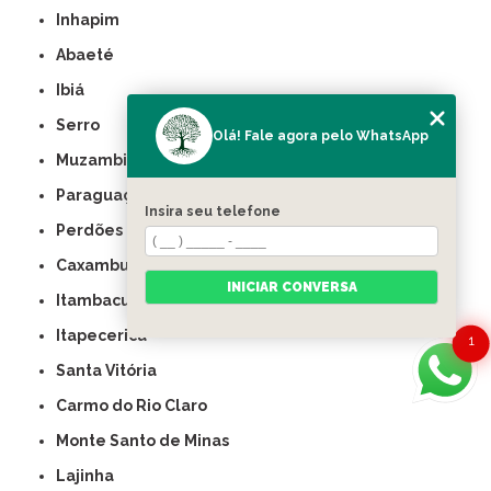
Inhapim
Abaeté
Ibiá
Serro
Olá! Fale agora pelo WhatsApp
Muzambinho
Paraguaçu
Insira seu telefone
Perdões
Caxambu
INICIAR CONVERSA
Itambacuri
Itapecerica
1
Santa Vitória
Carmo do Rio Claro
Monte Santo de Minas
Lajinha