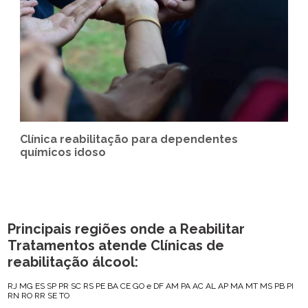
Clínica reabilitação para dependentes
químicos idoso
Principais regiões onde a Reabilitar
Tratamentos atende Clínicas de
reabilitação álcool:
RJ
MG
ES
SP
PR
SC
RS
PE
BA
CE
GO e DF
AM
PA
AC
AL
AP
MA
MT
MS
PB
PI
RN
RO
RR
SE
TO