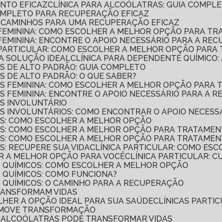
ENTO EFICAZ
CLÍNICA PARA ALCOÓLATRAS: GUIA COMP
COMPLETO PARA RECUPERAÇÃO EFICAZ
A: CAMINHOS PARA UMA RECUPERAÇÃO EFICAZ
O FEMININA: COMO ESCOLHER A MELHOR OPÇÃO PARA T
 FEMININA: ENCONTRE O APOIO NECESSÁRIO PARA A RE
O PARTICULAR: COMO ESCOLHER A MELHOR OPÇÃO PARA
 A SOLUÇÃO IDEAL
CLÍNICA PARA DEPENDENTE QUÍMICO
OS DE ALTO PADRÃO: GUIA COMPLETO
S DE ALTO PADRÃO: O QUE SABER?
COS FEMININA: COMO ESCOLHER A MELHOR OPÇÃO PAR
OS FEMININA: ENCONTRE O APOIO NECESSÁRIO PARA A 
OS INVOLUNTÁRIO
OS INVOLUNTÁRIOS: COMO ENCONTRAR O APOIO NECESS
COS: COMO ESCOLHER A MELHOR OPÇÃO
COS: COMO ESCOLHER A MELHOR OPÇÃO PARA TRATAME
COS: COMO ESCOLHER A MELHOR OPÇÃO PARA TRATAME
S: RECUPERE SUA VIDA
CLÍNICA PARTICULAR: COMO ES
ER A MELHOR OPÇÃO PARA VOCÊ
CLÍNICA PARTICULAR: 
S QUÍMICOS: COMO ESCOLHER A MELHOR OPÇÃO
S QUÍMICOS: COMO FUNCIONA?
S QUÍMICOS: O CAMINHO PARA A RECUPERAÇÃO
TRANSFORMAM VIDAS
OLHER A OPÇÃO IDEAL PARA SUA SAÚDE
CLÍNICAS PART
OMOVE TRANSFORMAÇÃO
DE ALCOÓLATRAS PODE TRANSFORMAR VIDAS