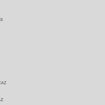
AS
CAZ
AZ