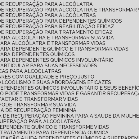
 DE RECUPERAÇÃO PARA ALCOÓLATRA
 DE RECUPERAÇÃO PARA ALCOÓLATRA E TRANSFORMAR 
 DE RECUPERAÇÃO PARA ALCOÓLATRAS
 DE RECUPERAÇÃO PARA DEPENDENTES QUÍMICOS
DE RECUPERAÇÃO PARA REABILITAÇÃO EFICAZ
 DE RECUPERAÇÃO PARA TRATAMENTO EFICAZ
 PARA ALCOÓLATRA E TRANSFORMAR SUA VIDA
 PARA ALCOÓLATRA E TRANSFORMAR VIDAS
 PARA DEPENDENTE QUÍMICO E TRANSFORMAR VIDAS
 PARA DEPENDENTES QUÍMICOS
 PARA DEPENDENTES QUÍMICOS INVOLUNTÁRIO
PARTICULAR PARA SUAS NECESSIDADES
ICAS PARA ALCOÓLATRAS
ARES COM QUALIDADE E PREÇO JUSTO
ALCOOLISMO E SUAS ABORDAGENS EFICAZES
DEPENDENTES QUÍMICOS INVOLUNTÁRIO E SEUS BENEFÍC
MO PODE TRANSFORMAR VIDAS E GARANTIR RECUPERAÇ
MPACTAR E TRANSFORMAR VIDAS
 PODE TRANSFORMAR SUA VIDA
SA DE RECUPERAÇÃO FEMININA
CA DE RECUPERAÇÃO FEMININA PARA A SAÚDE DA MULH
ECUPERAÇÃO PARA ALCOÓLATRAS
DEPENDENTE QUÍMICO E TRANSFORME VIDAS
 TRATAMENTO PARA DEPENDÊNCIA QUÍMICA
ILITAÇÃO AJUDA DEPENDENTES QUÍMICOS A SUPERAREM 