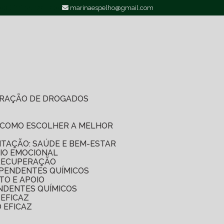
00
(11) 96422-1200
marinaespelho@gmail.com
PERAÇÃO DE DROGADOS
O: COMO ESCOLHER A MELHOR
LITAÇÃO: SAÚDE E BEM-ESTAR
IO EMOCIONAL
 RECUPERAÇÃO
EPENDENTES QUÍMICOS
TO E APOIO
NDENTES QUÍMICOS
EFICAZ
 EFICAZ