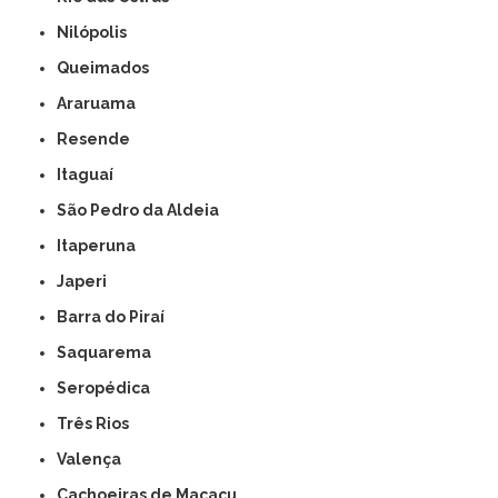
Nilópolis
Queimados
Araruama
Resende
Itaguaí
São Pedro da Aldeia
Itaperuna
Japeri
Barra do Piraí
Saquarema
Seropédica
Três Rios
Valença
Cachoeiras de Macacu