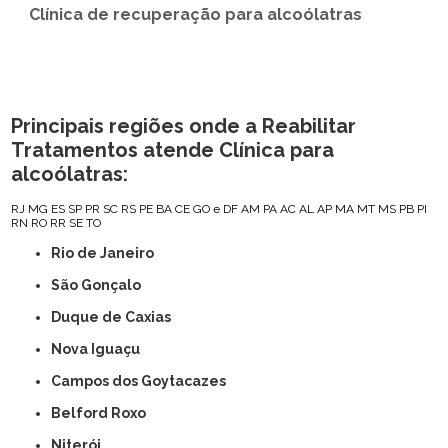
Clínica de recuperação para alcoólatras
Principais regiões onde a Reabilitar
Tratamentos atende Clínica para
alcoólatras:
RJ
MG
ES
SP
PR
SC
RS
PE
BA
CE
GO e DF
AM
PA
AC
AL
AP
MA
MT
MS
PB
PI
RN
RO
RR
SE
TO
Rio de Janeiro
São Gonçalo
Duque de Caxias
Nova Iguaçu
Campos dos Goytacazes
Belford Roxo
Niterói