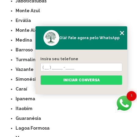
Jaboticatubas
Monte Azul
Ervália
Monte Alegre de Minas
Olá! Fale agora pelo WhatsApp
Medina
Barroso
Insira seu telefone
Turmalina
Vazante
Simonésia
INICIAR CONVERSA
Caraí
1
Ipanema
Itaobim
Guaranésia
Lagoa Formosa