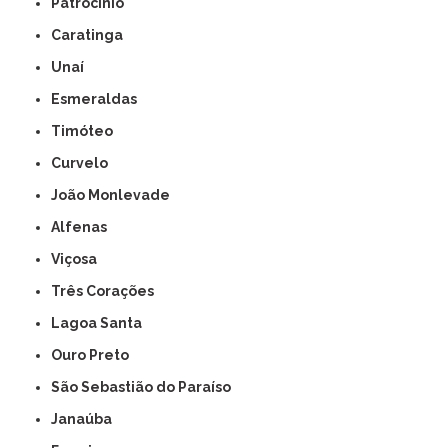
Patrocínio
Caratinga
Unaí
Esmeraldas
Timóteo
Curvelo
João Monlevade
Alfenas
Viçosa
Três Corações
Lagoa Santa
Ouro Preto
São Sebastião do Paraíso
Janaúba