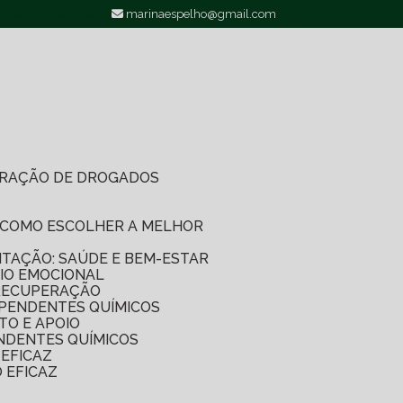
00
(11) 96422-1200
marinaespelho@gmail.com
PERAÇÃO DE DROGADOS
O: COMO ESCOLHER A MELHOR
LITAÇÃO: SAÚDE E BEM-ESTAR
IO EMOCIONAL
 RECUPERAÇÃO
EPENDENTES QUÍMICOS
TO E APOIO
NDENTES QUÍMICOS
EFICAZ
 EFICAZ