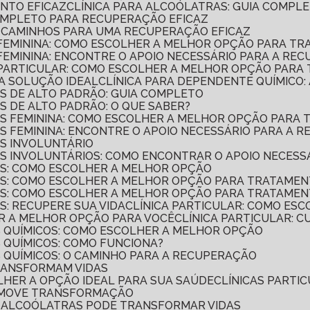
ENTO EFICAZ
CLÍNICA PARA ALCOÓLATRAS: GUIA COMP
COMPLETO PARA RECUPERAÇÃO EFICAZ
A: CAMINHOS PARA UMA RECUPERAÇÃO EFICAZ
O FEMININA: COMO ESCOLHER A MELHOR OPÇÃO PARA T
 FEMININA: ENCONTRE O APOIO NECESSÁRIO PARA A RE
O PARTICULAR: COMO ESCOLHER A MELHOR OPÇÃO PARA
 A SOLUÇÃO IDEAL
CLÍNICA PARA DEPENDENTE QUÍMICO
OS DE ALTO PADRÃO: GUIA COMPLETO
S DE ALTO PADRÃO: O QUE SABER?
COS FEMININA: COMO ESCOLHER A MELHOR OPÇÃO PAR
OS FEMININA: ENCONTRE O APOIO NECESSÁRIO PARA A 
OS INVOLUNTÁRIO
OS INVOLUNTÁRIOS: COMO ENCONTRAR O APOIO NECESS
COS: COMO ESCOLHER A MELHOR OPÇÃO
COS: COMO ESCOLHER A MELHOR OPÇÃO PARA TRATAME
COS: COMO ESCOLHER A MELHOR OPÇÃO PARA TRATAME
S: RECUPERE SUA VIDA
CLÍNICA PARTICULAR: COMO ES
ER A MELHOR OPÇÃO PARA VOCÊ
CLÍNICA PARTICULAR: 
S QUÍMICOS: COMO ESCOLHER A MELHOR OPÇÃO
S QUÍMICOS: COMO FUNCIONA?
S QUÍMICOS: O CAMINHO PARA A RECUPERAÇÃO
TRANSFORMAM VIDAS
OLHER A OPÇÃO IDEAL PARA SUA SAÚDE
CLÍNICAS PART
OMOVE TRANSFORMAÇÃO
DE ALCOÓLATRAS PODE TRANSFORMAR VIDAS