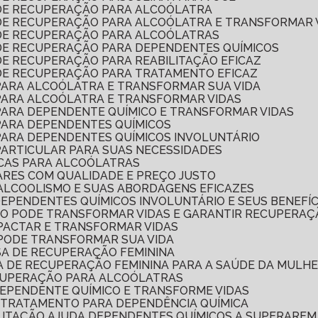
 DE RECUPERAÇÃO PARA ALCOÓLATRA
 DE RECUPERAÇÃO PARA ALCOÓLATRA E TRANSFORMAR 
 DE RECUPERAÇÃO PARA ALCOÓLATRAS
 DE RECUPERAÇÃO PARA DEPENDENTES QUÍMICOS
DE RECUPERAÇÃO PARA REABILITAÇÃO EFICAZ
 DE RECUPERAÇÃO PARA TRATAMENTO EFICAZ
 PARA ALCOÓLATRA E TRANSFORMAR SUA VIDA
 PARA ALCOÓLATRA E TRANSFORMAR VIDAS
 PARA DEPENDENTE QUÍMICO E TRANSFORMAR VIDAS
 PARA DEPENDENTES QUÍMICOS
 PARA DEPENDENTES QUÍMICOS INVOLUNTÁRIO
PARTICULAR PARA SUAS NECESSIDADES
ICAS PARA ALCOÓLATRAS
ARES COM QUALIDADE E PREÇO JUSTO
ALCOOLISMO E SUAS ABORDAGENS EFICAZES
DEPENDENTES QUÍMICOS INVOLUNTÁRIO E SEUS BENEFÍC
MO PODE TRANSFORMAR VIDAS E GARANTIR RECUPERAÇ
MPACTAR E TRANSFORMAR VIDAS
 PODE TRANSFORMAR SUA VIDA
SA DE RECUPERAÇÃO FEMININA
CA DE RECUPERAÇÃO FEMININA PARA A SAÚDE DA MULH
ECUPERAÇÃO PARA ALCOÓLATRAS
DEPENDENTE QUÍMICO E TRANSFORME VIDAS
 TRATAMENTO PARA DEPENDÊNCIA QUÍMICA
ILITAÇÃO AJUDA DEPENDENTES QUÍMICOS A SUPERAREM 