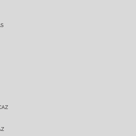
AS
CAZ
AZ