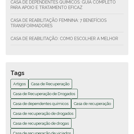
CASA DE DEPENDENTES QUÍMICOS: GUIA COMPLETO
PARA APOIO E TRATAMENTO EFICAZ
CASA DE REABILITAÇÃO FEMININA: 7 BENEFÍCIOS
TRANSFORMADORES
CASA DE REABILITAÇÃO: COMO ESCOLHER A MELHOR
CASA DE REABILITAÇÃO: COMO ESCOLHER A MELHOR
OPÇÃO PARA TRATAMENTO
CASA DE REABILITAÇÃO: COMO ESCOLHER A MELHOR
Tags
PARA SEU TRATAMENTO
Artigos
Casa de Recuperação
CASA DE REABILITAÇÃO: SAÚDE E BEM-ESTAR
Casa de Recuperação de Drogados
CASA DE RECUPERAÇÃO DE DROGADOS TRANSFORMA
Casa de dependentes químicos
Casa de recuperação
VIDAS COM TRATAMENTO EFICAZ E APOIO EMOCIONAL
Casa de recuperação de drogados
CASA DE RECUPERAÇÃO DE DROGADOS TRANSFORMA
Casa de recuperação de drogas
VIDAS E OFERECE ESPERANÇA PARA A RECUPERAÇÃO
Casa de recuperação de viciados