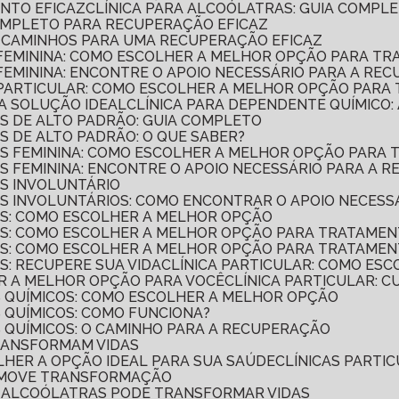
ENTO EFICAZ
CLÍNICA PARA ALCOÓLATRAS: GUIA COMP
COMPLETO PARA RECUPERAÇÃO EFICAZ
A: CAMINHOS PARA UMA RECUPERAÇÃO EFICAZ
O FEMININA: COMO ESCOLHER A MELHOR OPÇÃO PARA T
 FEMININA: ENCONTRE O APOIO NECESSÁRIO PARA A RE
O PARTICULAR: COMO ESCOLHER A MELHOR OPÇÃO PARA
 A SOLUÇÃO IDEAL
CLÍNICA PARA DEPENDENTE QUÍMICO
OS DE ALTO PADRÃO: GUIA COMPLETO
S DE ALTO PADRÃO: O QUE SABER?
COS FEMININA: COMO ESCOLHER A MELHOR OPÇÃO PAR
OS FEMININA: ENCONTRE O APOIO NECESSÁRIO PARA A 
OS INVOLUNTÁRIO
OS INVOLUNTÁRIOS: COMO ENCONTRAR O APOIO NECESS
COS: COMO ESCOLHER A MELHOR OPÇÃO
COS: COMO ESCOLHER A MELHOR OPÇÃO PARA TRATAME
COS: COMO ESCOLHER A MELHOR OPÇÃO PARA TRATAME
S: RECUPERE SUA VIDA
CLÍNICA PARTICULAR: COMO ES
ER A MELHOR OPÇÃO PARA VOCÊ
CLÍNICA PARTICULAR: 
S QUÍMICOS: COMO ESCOLHER A MELHOR OPÇÃO
S QUÍMICOS: COMO FUNCIONA?
S QUÍMICOS: O CAMINHO PARA A RECUPERAÇÃO
TRANSFORMAM VIDAS
OLHER A OPÇÃO IDEAL PARA SUA SAÚDE
CLÍNICAS PART
OMOVE TRANSFORMAÇÃO
DE ALCOÓLATRAS PODE TRANSFORMAR VIDAS