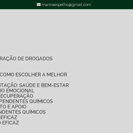
00
(11) 96422-1200
marinaespelho@gmail.com
PERAÇÃO DE DROGADOS
O: COMO ESCOLHER A MELHOR
LITAÇÃO: SAÚDE E BEM-ESTAR
IO EMOCIONAL
 RECUPERAÇÃO
EPENDENTES QUÍMICOS
TO E APOIO
NDENTES QUÍMICOS
EFICAZ
 EFICAZ