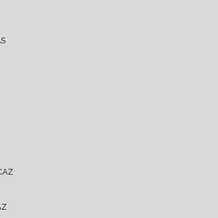
AS
CAZ
AZ