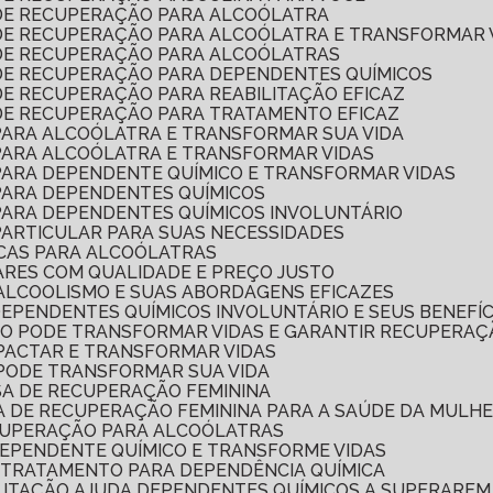
 DE RECUPERAÇÃO PARA ALCOÓLATRA
 DE RECUPERAÇÃO PARA ALCOÓLATRA E TRANSFORMAR 
 DE RECUPERAÇÃO PARA ALCOÓLATRAS
 DE RECUPERAÇÃO PARA DEPENDENTES QUÍMICOS
DE RECUPERAÇÃO PARA REABILITAÇÃO EFICAZ
 DE RECUPERAÇÃO PARA TRATAMENTO EFICAZ
 PARA ALCOÓLATRA E TRANSFORMAR SUA VIDA
 PARA ALCOÓLATRA E TRANSFORMAR VIDAS
 PARA DEPENDENTE QUÍMICO E TRANSFORMAR VIDAS
 PARA DEPENDENTES QUÍMICOS
 PARA DEPENDENTES QUÍMICOS INVOLUNTÁRIO
PARTICULAR PARA SUAS NECESSIDADES
ICAS PARA ALCOÓLATRAS
ARES COM QUALIDADE E PREÇO JUSTO
ALCOOLISMO E SUAS ABORDAGENS EFICAZES
DEPENDENTES QUÍMICOS INVOLUNTÁRIO E SEUS BENEFÍC
MO PODE TRANSFORMAR VIDAS E GARANTIR RECUPERAÇ
MPACTAR E TRANSFORMAR VIDAS
 PODE TRANSFORMAR SUA VIDA
SA DE RECUPERAÇÃO FEMININA
CA DE RECUPERAÇÃO FEMININA PARA A SAÚDE DA MULH
ECUPERAÇÃO PARA ALCOÓLATRAS
DEPENDENTE QUÍMICO E TRANSFORME VIDAS
 TRATAMENTO PARA DEPENDÊNCIA QUÍMICA
ILITAÇÃO AJUDA DEPENDENTES QUÍMICOS A SUPERAREM 