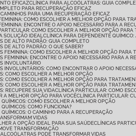
ENTO EFICAZ
CLÍNICA PARA ALCOÓLATRAS: GUIA COMP
COMPLETO PARA RECUPERAÇÃO EFICAZ
A: CAMINHOS PARA UMA RECUPERAÇÃO EFICAZ
O FEMININA: COMO ESCOLHER A MELHOR OPÇÃO PARA T
 FEMININA: ENCONTRE O APOIO NECESSÁRIO PARA A RE
O PARTICULAR: COMO ESCOLHER A MELHOR OPÇÃO PARA
 A SOLUÇÃO IDEAL
CLÍNICA PARA DEPENDENTE QUÍMICO
OS DE ALTO PADRÃO: GUIA COMPLETO
S DE ALTO PADRÃO: O QUE SABER?
COS FEMININA: COMO ESCOLHER A MELHOR OPÇÃO PAR
OS FEMININA: ENCONTRE O APOIO NECESSÁRIO PARA A 
OS INVOLUNTÁRIO
OS INVOLUNTÁRIOS: COMO ENCONTRAR O APOIO NECESS
COS: COMO ESCOLHER A MELHOR OPÇÃO
COS: COMO ESCOLHER A MELHOR OPÇÃO PARA TRATAME
COS: COMO ESCOLHER A MELHOR OPÇÃO PARA TRATAME
S: RECUPERE SUA VIDA
CLÍNICA PARTICULAR: COMO ES
ER A MELHOR OPÇÃO PARA VOCÊ
CLÍNICA PARTICULAR: 
S QUÍMICOS: COMO ESCOLHER A MELHOR OPÇÃO
S QUÍMICOS: COMO FUNCIONA?
S QUÍMICOS: O CAMINHO PARA A RECUPERAÇÃO
TRANSFORMAM VIDAS
OLHER A OPÇÃO IDEAL PARA SUA SAÚDE
CLÍNICAS PART
OMOVE TRANSFORMAÇÃO
DE ALCOÓLATRAS PODE TRANSFORMAR VIDAS