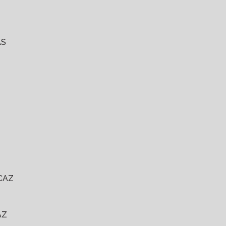
AS
CAZ
AZ