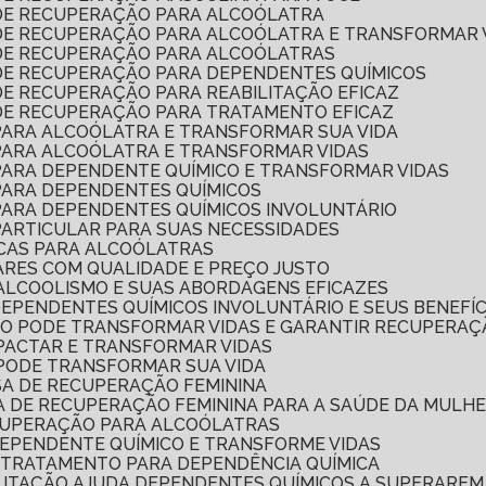
 DE RECUPERAÇÃO PARA ALCOÓLATRA
 DE RECUPERAÇÃO PARA ALCOÓLATRA E TRANSFORMAR 
 DE RECUPERAÇÃO PARA ALCOÓLATRAS
 DE RECUPERAÇÃO PARA DEPENDENTES QUÍMICOS
DE RECUPERAÇÃO PARA REABILITAÇÃO EFICAZ
 DE RECUPERAÇÃO PARA TRATAMENTO EFICAZ
 PARA ALCOÓLATRA E TRANSFORMAR SUA VIDA
 PARA ALCOÓLATRA E TRANSFORMAR VIDAS
 PARA DEPENDENTE QUÍMICO E TRANSFORMAR VIDAS
 PARA DEPENDENTES QUÍMICOS
 PARA DEPENDENTES QUÍMICOS INVOLUNTÁRIO
PARTICULAR PARA SUAS NECESSIDADES
ICAS PARA ALCOÓLATRAS
ARES COM QUALIDADE E PREÇO JUSTO
ALCOOLISMO E SUAS ABORDAGENS EFICAZES
DEPENDENTES QUÍMICOS INVOLUNTÁRIO E SEUS BENEFÍC
MO PODE TRANSFORMAR VIDAS E GARANTIR RECUPERAÇ
MPACTAR E TRANSFORMAR VIDAS
 PODE TRANSFORMAR SUA VIDA
SA DE RECUPERAÇÃO FEMININA
CA DE RECUPERAÇÃO FEMININA PARA A SAÚDE DA MULH
ECUPERAÇÃO PARA ALCOÓLATRAS
DEPENDENTE QUÍMICO E TRANSFORME VIDAS
 TRATAMENTO PARA DEPENDÊNCIA QUÍMICA
ILITAÇÃO AJUDA DEPENDENTES QUÍMICOS A SUPERAREM 