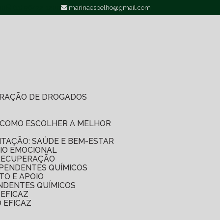
00
(11) 96422-1200
marinaespelho@gmail.com
PERAÇÃO DE DROGADOS
O: COMO ESCOLHER A MELHOR
LITAÇÃO: SAÚDE E BEM-ESTAR
IO EMOCIONAL
 RECUPERAÇÃO
EPENDENTES QUÍMICOS
TO E APOIO
NDENTES QUÍMICOS
EFICAZ
 EFICAZ