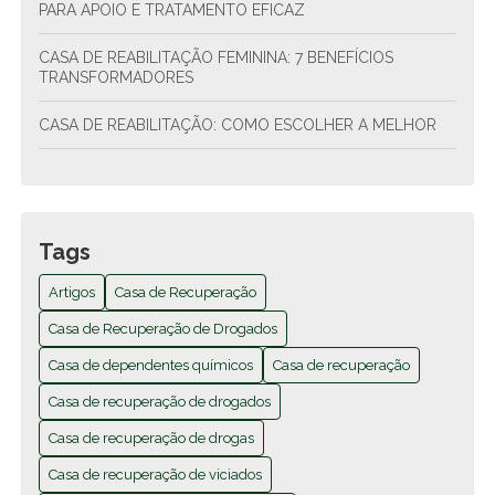
PARA APOIO E TRATAMENTO EFICAZ
CASA DE REABILITAÇÃO FEMININA: 7 BENEFÍCIOS
TRANSFORMADORES
CASA DE REABILITAÇÃO: COMO ESCOLHER A MELHOR
CASA DE REABILITAÇÃO: COMO ESCOLHER A MELHOR
OPÇÃO PARA TRATAMENTO
CASA DE REABILITAÇÃO: COMO ESCOLHER A MELHOR
Tags
PARA SEU TRATAMENTO
Artigos
Casa de Recuperação
CASA DE REABILITAÇÃO: SAÚDE E BEM-ESTAR
Casa de Recuperação de Drogados
CASA DE RECUPERAÇÃO DE DROGADOS TRANSFORMA
Casa de dependentes químicos
Casa de recuperação
VIDAS COM TRATAMENTO EFICAZ E APOIO EMOCIONAL
Casa de recuperação de drogados
CASA DE RECUPERAÇÃO DE DROGADOS TRANSFORMA
Casa de recuperação de drogas
VIDAS E OFERECE ESPERANÇA PARA A RECUPERAÇÃO
Casa de recuperação de viciados
CASA DE RECUPERAÇÃO DE DROGADOS TRANSFORMA