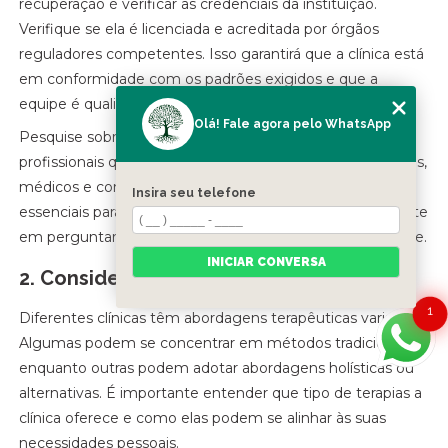
recuperação é verificar as credenciais da instituição.
Verifique se ela é licenciada e acreditada por órgãos
reguladores competentes. Isso garantirá que a clínica está
em conformidade com os padrões exigidos e que a
equipe é qualificada para oferecer tratamento adequado.
Olá! Fale agora pelo WhatsApp
Pesquise sobre a experiência e a formação dos
profissionais que trabalham na clínica, incluindo terapeutas,
médicos e conselheiros. Equipes bem treinadas são
Insira seu telefone
essenciais para um tratamento eficaz, portanto, não hesite
em perguntar sobre a formação e a experiência da equipe.
INICIAR CONVERSA
2. Considere a Abordagem Terapêutica
1
Diferentes clínicas têm abordagens terapêuticas variadas.
Algumas podem se concentrar em métodos tradicionais,
enquanto outras podem adotar abordagens holísticas ou
alternativas. É importante entender que tipo de terapias a
clínica oferece e como elas podem se alinhar às suas
necessidades pessoais.