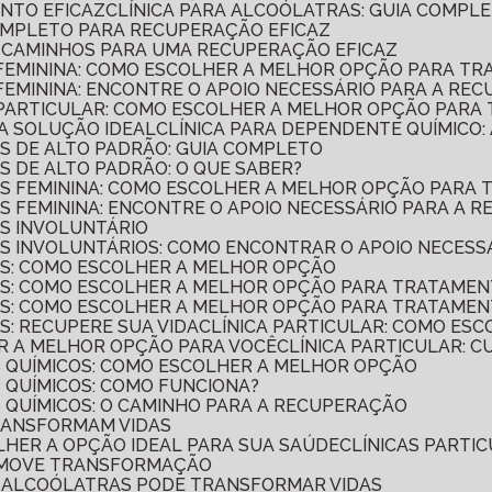
ENTO EFICAZ
CLÍNICA PARA ALCOÓLATRAS: GUIA COMP
COMPLETO PARA RECUPERAÇÃO EFICAZ
A: CAMINHOS PARA UMA RECUPERAÇÃO EFICAZ
O FEMININA: COMO ESCOLHER A MELHOR OPÇÃO PARA T
 FEMININA: ENCONTRE O APOIO NECESSÁRIO PARA A RE
O PARTICULAR: COMO ESCOLHER A MELHOR OPÇÃO PARA
 A SOLUÇÃO IDEAL
CLÍNICA PARA DEPENDENTE QUÍMICO
OS DE ALTO PADRÃO: GUIA COMPLETO
S DE ALTO PADRÃO: O QUE SABER?
COS FEMININA: COMO ESCOLHER A MELHOR OPÇÃO PAR
OS FEMININA: ENCONTRE O APOIO NECESSÁRIO PARA A 
OS INVOLUNTÁRIO
OS INVOLUNTÁRIOS: COMO ENCONTRAR O APOIO NECESS
COS: COMO ESCOLHER A MELHOR OPÇÃO
COS: COMO ESCOLHER A MELHOR OPÇÃO PARA TRATAME
COS: COMO ESCOLHER A MELHOR OPÇÃO PARA TRATAME
S: RECUPERE SUA VIDA
CLÍNICA PARTICULAR: COMO ES
ER A MELHOR OPÇÃO PARA VOCÊ
CLÍNICA PARTICULAR: 
S QUÍMICOS: COMO ESCOLHER A MELHOR OPÇÃO
S QUÍMICOS: COMO FUNCIONA?
S QUÍMICOS: O CAMINHO PARA A RECUPERAÇÃO
TRANSFORMAM VIDAS
OLHER A OPÇÃO IDEAL PARA SUA SAÚDE
CLÍNICAS PART
OMOVE TRANSFORMAÇÃO
DE ALCOÓLATRAS PODE TRANSFORMAR VIDAS