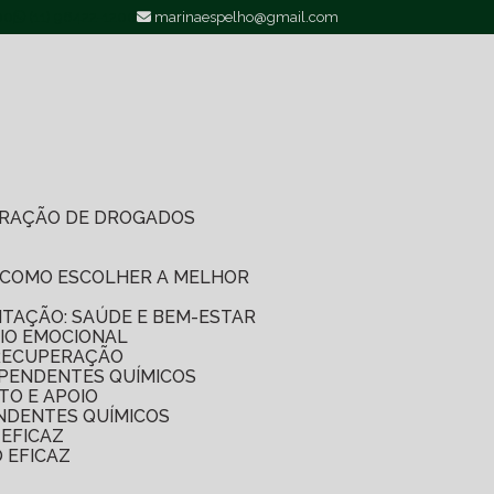
00
(11) 96422-1200
marinaespelho@gmail.com
PERAÇÃO DE DROGADOS
O: COMO ESCOLHER A MELHOR
LITAÇÃO: SAÚDE E BEM-ESTAR
IO EMOCIONAL
 RECUPERAÇÃO
EPENDENTES QUÍMICOS
TO E APOIO
NDENTES QUÍMICOS
EFICAZ
 EFICAZ