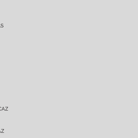
AS
CAZ
AZ