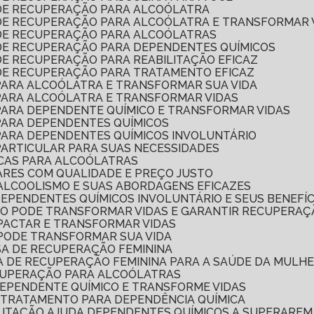
 DE RECUPERAÇÃO PARA ALCOÓLATRA
 DE RECUPERAÇÃO PARA ALCOÓLATRA E TRANSFORMAR 
 DE RECUPERAÇÃO PARA ALCOÓLATRAS
 DE RECUPERAÇÃO PARA DEPENDENTES QUÍMICOS
DE RECUPERAÇÃO PARA REABILITAÇÃO EFICAZ
 DE RECUPERAÇÃO PARA TRATAMENTO EFICAZ
 PARA ALCOÓLATRA E TRANSFORMAR SUA VIDA
 PARA ALCOÓLATRA E TRANSFORMAR VIDAS
 PARA DEPENDENTE QUÍMICO E TRANSFORMAR VIDAS
 PARA DEPENDENTES QUÍMICOS
 PARA DEPENDENTES QUÍMICOS INVOLUNTÁRIO
PARTICULAR PARA SUAS NECESSIDADES
ICAS PARA ALCOÓLATRAS
ARES COM QUALIDADE E PREÇO JUSTO
ALCOOLISMO E SUAS ABORDAGENS EFICAZES
DEPENDENTES QUÍMICOS INVOLUNTÁRIO E SEUS BENEFÍC
MO PODE TRANSFORMAR VIDAS E GARANTIR RECUPERAÇ
MPACTAR E TRANSFORMAR VIDAS
 PODE TRANSFORMAR SUA VIDA
SA DE RECUPERAÇÃO FEMININA
CA DE RECUPERAÇÃO FEMININA PARA A SAÚDE DA MULH
ECUPERAÇÃO PARA ALCOÓLATRAS
DEPENDENTE QUÍMICO E TRANSFORME VIDAS
 TRATAMENTO PARA DEPENDÊNCIA QUÍMICA
ILITAÇÃO AJUDA DEPENDENTES QUÍMICOS A SUPERAREM 